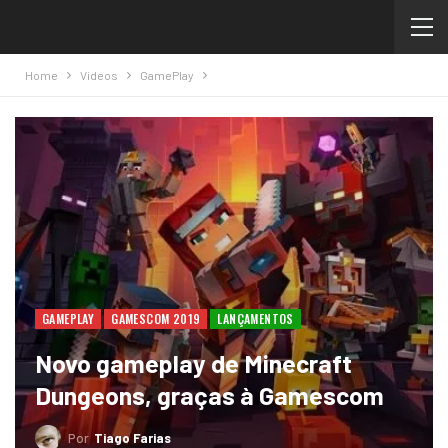
Home
Videos
GamePlay
GAMEPLAY
GAMESCOM 2019
LANÇAMENTOS
Novo gameplay de Minecraft
Dungeons, graças à Gamescom
Por
Tiago Farias