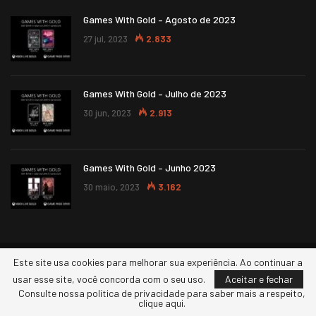
Games With Gold – Agosto de 2023
27 jul, 2023
2.833
Games With Gold – Julho de 2023
30 jun, 2023
2.913
Games With Gold – Junho 2023
30 maio, 2023
3.162
Este site usa cookies para melhorar sua experiência. Ao continuar a
© 2026 - XBOXERS. Todos os direitos reservados.
usar esse site, você concorda com o seu uso.
Aceitar e fechar
Consulte nossa política de privacidade para saber mais a respeito,
clique aqui.