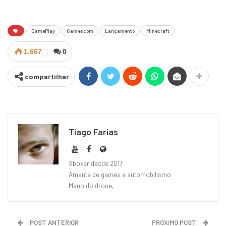
GamePlay
Gamescom
Lançamento
Minecraft
1.667
0
compartilhar
Tiago Farias
Xboxer desde 2017
Amante de games e automobilismo
Mano do drone,
POST ANTERIOR
PRÓXIMO POST