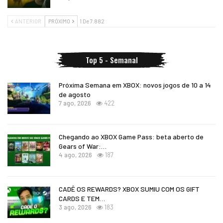
ANTERIOR
PRÓXIMO
1 De 7.882
Top 5 - Semanal
Próxima Semana em XBOX: novos jogos de 10 a 14
de agosto
7 ago, 2026
422
Chegando ao XBOX Game Pass: beta aberto de
Gears of War:…
4 ago, 2026
187
CADÊ OS REWARDS? XBOX SUMIU COM OS GIFT
CARDS E TEM…
3 ago, 2026
183