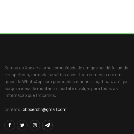
Somos os Xboxers, uma comunidade de amigos solidária, unida
e respeitosa, formada há vários anos. Tudo começou em um
grupo de WhatsApp com promoções diárias e jogatinas, até que
surgiu a ideia de montar um portal e divulgar para todos as
informação que trocamos.
Contato:
xboxersbr@gmail.com