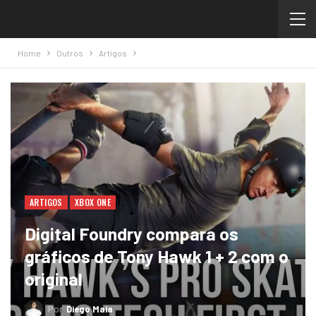
Home
Outros
Artigos
ARTIGOS
XBOX ONE
Digital Foundry compara os
gráficos de Tony Hawk 1 + 2 com o
original
Por
Diego Maia