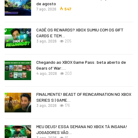
de agosto
7 ago, 2026
547
CADÊ OS REWARDS? XBOX SUMIU COM OS GIFT
CARDS E TEM…
3 ago, 2026
205
Chegando ao XBOX Game Pass: beta aberto de
Gears of War:…
4 ago, 2026
203
FINALMENTE! BEAST OF REINCARNATION NO XBOX
SERIES S | GAME…
3 ago, 2026
176
MEU DEUS! ESSA SEMANA NO XBOX TÁ INSANA!
JOGADORES VÃO…
3 ago, 2026
91