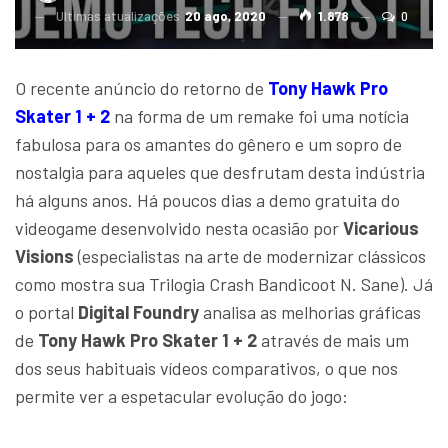
Ultimas atualizações
20 ago, 2020
1.878
0
O recente anúncio do retorno de
Tony Hawk Pro
Skater 1 + 2
na forma de um remake foi uma notícia
fabulosa para os amantes do gênero e um sopro de
nostalgia para aqueles que desfrutam desta indústria
há alguns anos. Há poucos dias a demo gratuita do
videogame desenvolvido nesta ocasião por
Vicarious
Visions
(especialistas na arte de modernizar clássicos
como mostra sua Trilogia Crash Bandicoot N. Sane). Já
o portal
Digital Foundry
analisa as melhorias gráficas
de
Tony Hawk Pro Skater 1 + 2
através de mais um
dos seus habituais vídeos comparativos, o que nos
permite ver a espetacular evolução do jogo: