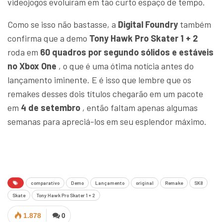
videojogos evoluíram em tão curto espaço de tempo.
Como se isso não bastasse, a
Digital Foundry
também
confirma que a demo
Tony Hawk Pro Skater 1 + 2
roda em
60 quadros por segundo sólidos e estáveis
​​no Xbox One
, o que é uma ótima notícia antes do
lançamento iminente. E é isso que lembre que os
remakes desses dois títulos chegarão em um pacote
em
4 de setembro
, então faltam apenas algumas
semanas para apreciá-los em seu esplendor máximo.
comparativo
Demo
Lançamento
original
Remake
SK8
Skate
Tony Hawk Pro Skater 1 + 2
1.878
0