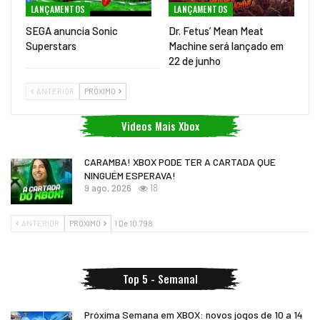
LANÇAMENTOS
LANÇAMENTOS
SEGA anuncia Sonic
Dr. Fetus’ Mean Meat
Superstars
Machine será lançado em
22 de junho
ANTERIOR
PRÓXIMO
Videos Mais Xbox
CARAMBA! XBOX PODE TER A CARTADA QUE
NINGUÉM ESPERAVA!
9 ago, 2026
18
ANTERIOR
PRÓXIMO
1 De 10.798
Top 5 - Semanal
Próxima Semana em XBOX: novos jogos de 10 a 14