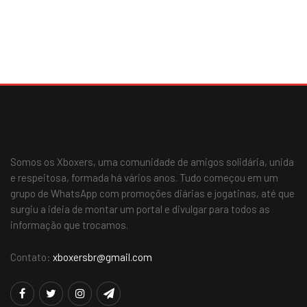
Somos os Xboxers, uma comunidade de amigos solidária, unida
e respeitosa, formada há vários anos. Tudo começou em um
grupo de WhatsApp com promoções diárias e jogatinas, até que
surgiu a ideia de montar um portal e divulgar para todos as
informação que trocamos.
Contato:
xboxersbr@gmail.com