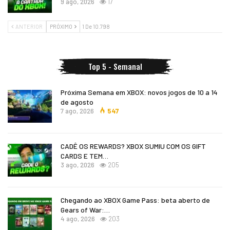
9 ago, 2026
17
ANTERIOR
PRÓXIMO
1 De 10.798
Top 5 - Semanal
Próxima Semana em XBOX: novos jogos de 10 a 14
de agosto
7 ago, 2026
547
CADÊ OS REWARDS? XBOX SUMIU COM OS GIFT
CARDS E TEM…
3 ago, 2026
205
Chegando ao XBOX Game Pass: beta aberto de
Gears of War:…
4 ago, 2026
203