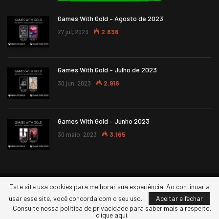
Games With Gold – Agosto de 2023
27 jul, 2023
2.836
Games With Gold – Julho de 2023
30 jun, 2023
2.916
Games With Gold – Junho 2023
30 maio, 2023
3.165
Este site usa cookies para melhorar sua experiência. Ao continuar a
© 2026 - XBOXERS. Todos os direitos reservados.
usar esse site, você concorda com o seu uso.
Aceitar e fechar
Consulte nossa política de privacidade para saber mais a respeito,
clique aqui.