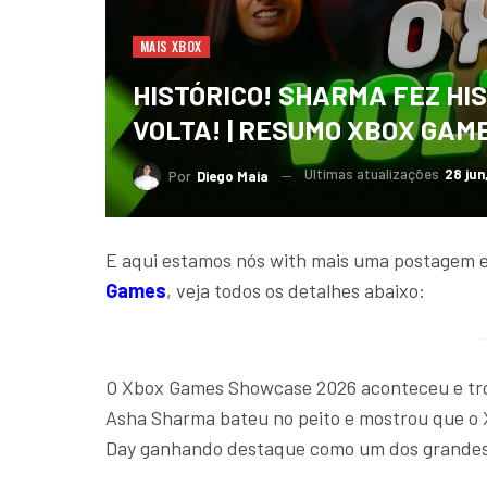
MAIS XBOX
HISTÓRICO! SHARMA FEZ HI
VOLTA! | RESUMO XBOX GAM
Ultimas atualizações
28 jun
Por
Diego Maia
E aqui estamos nós with mais uma postagem e
Games
, veja todos os detalhes abaixo:
O Xbox Games Showcase 2026 aconteceu e trou
Asha Sharma bateu no peito e mostrou que o 
Day ganhando destaque como um dos grandes 