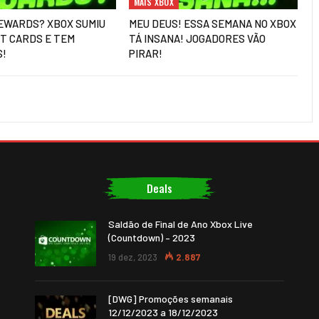
MAIS XBOX
EWARDS? XBOX SUMIU
MEU DEUS! ESSA SEMANA NO XBOX
FT CARDS E TEM
TÁ INSANA! JOGADORES VÃO
S!
PIRAR!
Deals
Saldão de Final de Ano Xbox Live
(Countdown) – 2023
19 dez, 2023
2.887
[DWG] Promoções semanais
12/12/2023 a 18/12/2023