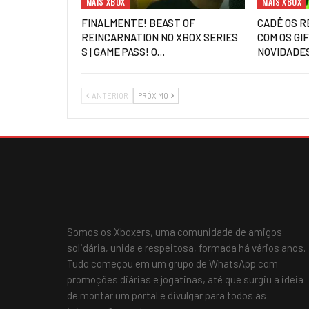
MAIS XBOX
MAIS XBOX
FINALMENTE! BEAST OF
CADÊ OS R
REINCARNATION NO XBOX SERIES
COM OS GI
S | GAME PASS! O…
NOVIDADE
ANTERIOR
PRÓXIMO
Somos os Xboxers, uma comunidade de amigos
solidária, unida e respeitosa, formada há vários anos.
Tudo começou em um grupo de WhatsApp com
promoções diárias e jogatinas, até que surgiu a ideia
de montar um portal e divulgar para todos as