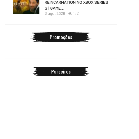
REINCARNATION NO XBOX SERIES
S | GAME…
3 ago, 2026
152
Promoções
Parceiros