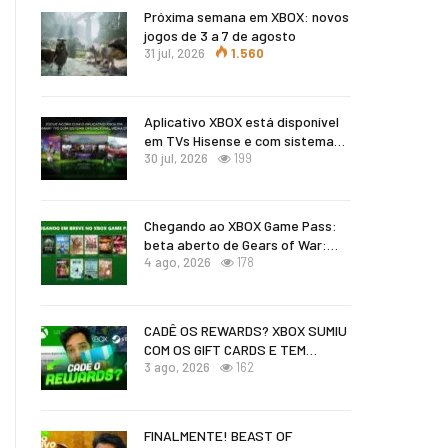
Próxima semana em XBOX: novos
jogos de 3 a 7 de agosto
31 jul, 2026
1.560
Aplicativo XBOX está disponível
em TVs Hisense e com sistema…
30 jul, 2026
199
Chegando ao XBOX Game Pass:
beta aberto de Gears of War:…
4 ago, 2026
178
CADÊ OS REWARDS? XBOX SUMIU
COM OS GIFT CARDS E TEM…
3 ago, 2026
162
FINALMENTE! BEAST OF