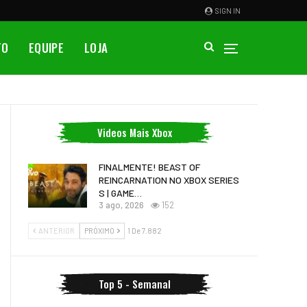
SIGN IN
TO
EQUIPE
LOJA
Videos Mais Xbox
FINALMENTE! BEAST OF
REINCARNATION NO XBOX SERIES
S | GAME…
3 ago, 2026
152
ANTERIOR
PRÓXIMO
1 De 7.882
Top 5 - Semanal