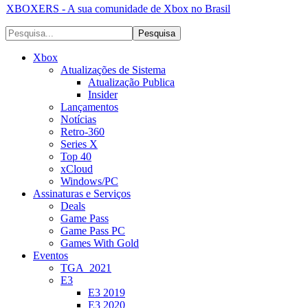
XBOXERS - A sua comunidade de Xbox no Brasil
Xbox
Atualizações de Sistema
Atualização Publica
Insider
Lançamentos
Notícias
Retro-360
Series X
Top 40
xCloud
Windows/PC
Assinaturas e Serviços
Deals
Game Pass
Game Pass PC
Games With Gold
Eventos
TGA_2021
E3
E3 2019
E3 2020