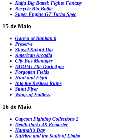
Kaiju Big Battel: Fighto Fantasy
Recycle Bin Battle
Super Engine GT Turbo Spec
15 de Maio
Garten of Banban 0
Preserve
Shovel Knight Dig
American Arcadia
City Bus Manager
DOOM: The Dark Ages
Forgotten Fields
Hunt and Fight
Into the Restless Ruins
Stunt Flyer
Wings of Endless
16 de Maio
Capcom Fighting Collections 2
Death Park: 4K Remaster
Hannah’s Day
Kulebra and the Souls of Limbo