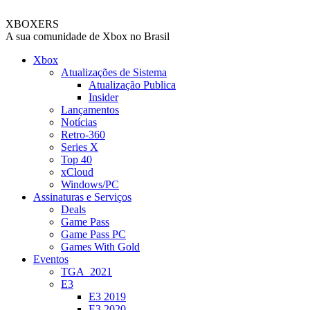
XBOXERS
A sua comunidade de Xbox no Brasil
Xbox
Atualizações de Sistema
Atualização Publica
Insider
Lançamentos
Notícias
Retro-360
Series X
Top 40
xCloud
Windows/PC
Assinaturas e Serviços
Deals
Game Pass
Game Pass PC
Games With Gold
Eventos
TGA_2021
E3
E3 2019
E3 2020