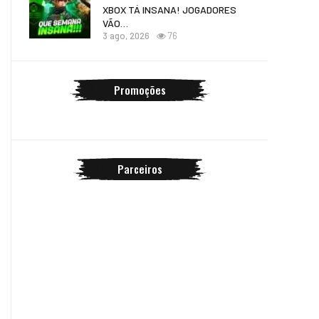
XBOX TÁ INSANA! JOGADORES
VÃO…
3 ago, 2026
76
Promoções
Parceiros