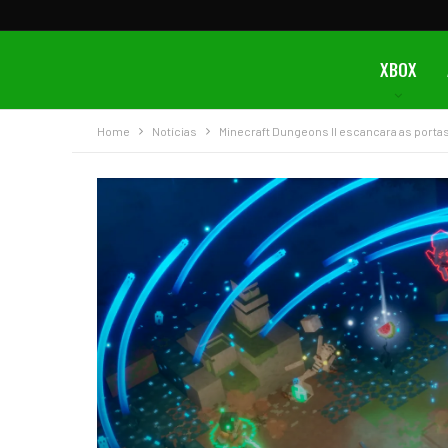
XBOX
Home
Notícias
Minecraft Dungeons II escancara as porta