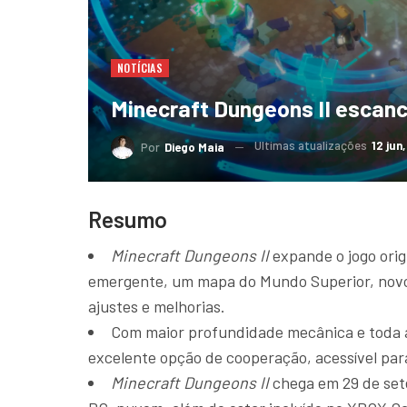
NOTÍCIAS
Minecraft Dungeons II escan
Ultimas atualizações
12 jun
Por
Diego Maia
Resumo
Minecraft Dungeons II
expande o jogo ori
emergente, um mapa do Mundo Superior, novo
ajustes e melhorias.
Com maior profundidade mecânica e toda a j
excelente opção de cooperação, acessível par
Minecraft Dungeons II
chega em 29 de set