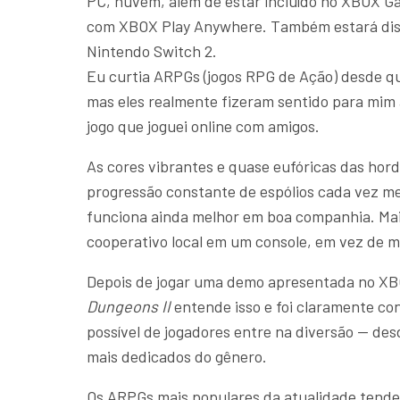
PC, nuvem, além de estar incluído no XBOX G
com XBOX Play Anywhere. Também estará dispo
Nintendo Switch 2.
Eu curtia ARPGs (jogos RPG de Ação) desde q
mas eles realmente fizeram sentido para mim
jogo que joguei online com amigos.
As cores vibrantes e quase eufóricas das ho
progressão constante de espólios cada vez me
funciona ainda melhor em boa companhia. Mai
cooperativo local em um console, em vez de m
Depois de jogar uma demo apresentada no XB
Dungeons II
entende isso e foi claramente co
possível de jogadores entre na diversão — d
mais dedicados do gênero.
Os ARPGs mais populares da atualidade tend