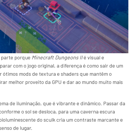
e parte porque
Minecraft Dungeons II
é visual e
rar com o jogo original, a diferença é como sair de um
nar ótimos mods de textura e shaders que mantêm o
tirar melhor proveito da GPU e dar ao mundo muito mais
tema de iluminação, que é vibrante e dinâmico. Passar da
 conforme o sol se desloca, para uma caverna escura
 bioluminescente do sculk cria um contraste marcante e
enso de lugar.