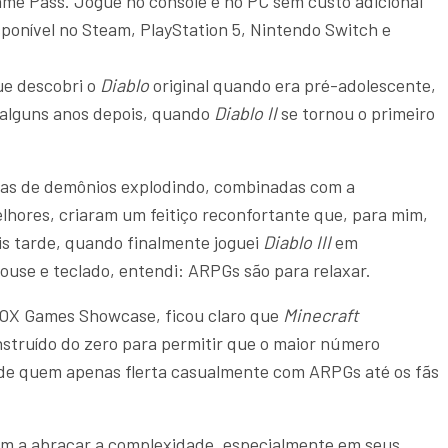
ame Pass. Jogue no console e no PC sem custo adicional
nível no Steam, PlayStation 5, Nintendo Switch e
ue descobri o
Diablo
original quando era pré-adolescente,
 alguns anos depois, quando
Diablo II
se tornou o primeiro
rdas de demônios explodindo, combinadas com a
lhores, criaram um feitiço reconfortante que, para mim,
s tarde, quando finalmente joguei
Diablo III
em
ouse e teclado, entendi: ARPGs são para relaxar.
OX Games Showcase, ficou claro que
Minecraft
nstruído do zero para permitir que o maior número
esde quem apenas flerta casualmente com ARPGs até os fãs
em a abraçar a complexidade, especialmente em seus