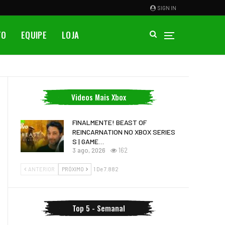
SIGN IN
TO
EQUIPE
LOJA
Videos Mais Xbox
FINALMENTE! BEAST OF
REINCARNATION NO XBOX SERIES
S | GAME…
3 ago, 2026
162
ANTERIOR
PRÓXIMO
1 De 7.882
Top 5 - Semanal