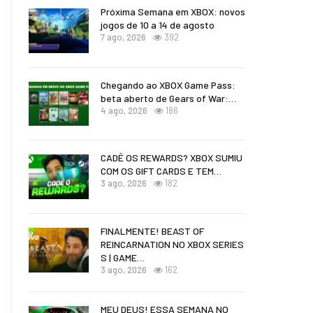
Próxima Semana em XBOX: novos
jogos de 10 a 14 de agosto
7 ago, 2026
392
Chegando ao XBOX Game Pass:
beta aberto de Gears of War:…
4 ago, 2026
186
CADÊ OS REWARDS? XBOX SUMIU
COM OS GIFT CARDS E TEM…
3 ago, 2026
182
FINALMENTE! BEAST OF
REINCARNATION NO XBOX SERIES
S | GAME…
3 ago, 2026
162
MEU DEUS! ESSA SEMANA NO