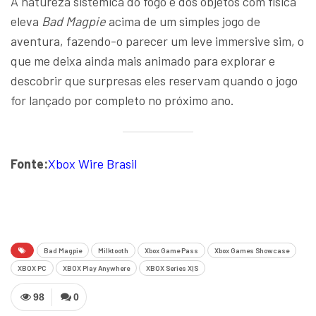
A natureza sistêmica do fogo e dos objetos com física
eleva
Bad Magpie
acima de um simples jogo de
aventura, fazendo-o parecer um leve immersive sim, o
que me deixa ainda mais animado para explorar e
descobrir que surpresas eles reservam quando o jogo
for lançado por completo no próximo ano.
Fonte:
Xbox Wire Brasil
Bad Magpie
Milktooth
Xbox Game Pass
Xbox Games Showcase
XBOX PC
XBOX Play Anywhere
XBOX Series X|S
98
0