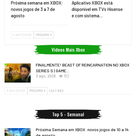
Próxima semana em XBOX:
Aplicativo XBOX está
novos jogos de 3 a 7 de
disponível em TVs Hisense
agosto
e com sistema…
ANTERIOR
PRÓXIMO
Videos Mais Xbox
FINALMENTE! BEAST OF REINCARNATION NO XBOX
SERIES S | GAME…
3 ago, 2026
162
ANTERIOR
PRÓXIMO
1 De 7.882
Top 5 - Semanal
Próxima Semana em XBOX: novos jogos de 10 a 14
de agosto