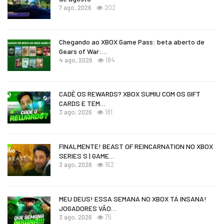
7 ago, 2026
202
Chegando ao XBOX Game Pass: beta aberto de
Gears of War:…
4 ago, 2026
184
CADÊ OS REWARDS? XBOX SUMIU COM OS GIFT
CARDS E TEM…
3 ago, 2026
181
FINALMENTE! BEAST OF REINCARNATION NO XBOX
SERIES S | GAME…
3 ago, 2026
162
MEU DEUS! ESSA SEMANA NO XBOX TÁ INSANA!
JOGADORES VÃO…
3 ago, 2026
75