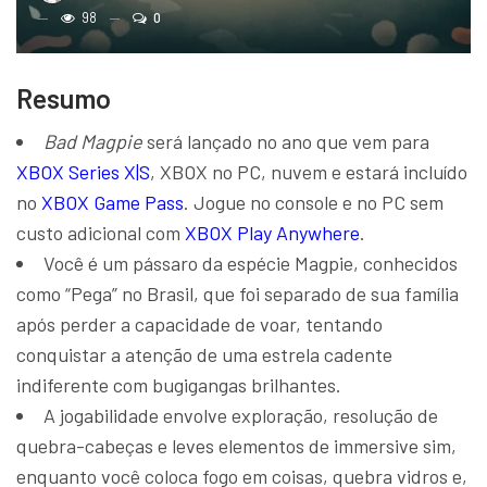
98
0
Resumo
Bad Magpie
será lançado no ano que vem para
XBOX Series X|S
, XBOX no PC, nuvem e estará incluído
no
XBOX Game Pass
. Jogue no console e no PC sem
custo adicional com
XBOX Play Anywhere
.
Você é um pássaro da espécie Magpie, conhecidos
como “Pega” no Brasil, que foi separado de sua família
após perder a capacidade de voar, tentando
conquistar a atenção de uma estrela cadente
indiferente com bugigangas brilhantes.
A jogabilidade envolve exploração, resolução de
quebra-cabeças e leves elementos de immersive sim,
enquanto você coloca fogo em coisas, quebra vidros e,