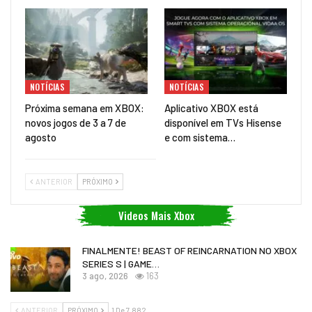
NOTÍCIAS
NOTÍCIAS
Próxima semana em XBOX:
Aplicativo XBOX está
novos jogos de 3 a 7 de
disponível em TVs Hisense
agosto
e com sistema…
ANTERIOR
PRÓXIMO
Videos Mais Xbox
FINALMENTE! BEAST OF REINCARNATION NO XBOX
SERIES S | GAME…
3 ago, 2026
163
ANTERIOR
PRÓXIMO
1 De 7.882