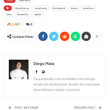
Fonte
Xbox Wire
Atualizacao
atualizado
Dashboard
Home
interface
nova
Novembro
rapido
1.487
0
compartilhar
Diego Maia
Cara antenado com novidades e tecnologia,
viciado em atualizações, focado em solucionar
de problemas e ajudar o próximo.
POST ANTERIOR
PRÓXIMO POST