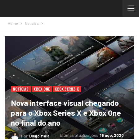
Home
Notícias
NOTÍCIAS
XBOX ONE
XBOX SERIES X
Nova interface visual chegando
para o Xbox Series X e Xbox One
no final do ano
Ultimas atualizações
19 ago, 2020
Por
Diego Maia