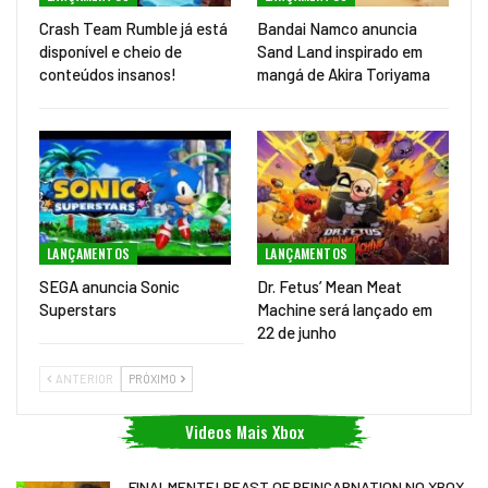
Crash Team Rumble já está
Bandai Namco anuncia
disponível e cheio de
Sand Land inspirado em
conteúdos insanos!
mangá de Akira Toriyama
LANÇAMENTOS
LANÇAMENTOS
SEGA anuncia Sonic
Dr. Fetus’ Mean Meat
Superstars
Machine será lançado em
22 de junho
ANTERIOR
PRÓXIMO
Videos Mais Xbox
FINALMENTE! BEAST OF REINCARNATION NO XBOX