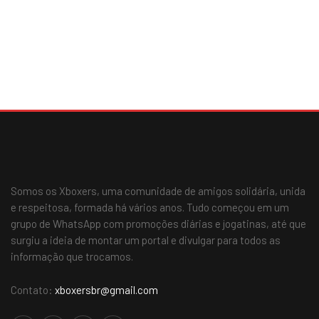
Somos os Xboxers, uma comunidade de amigos solidária, unida
e respeitosa, formada há vários anos. Tudo começou em um
grupo de WhatsApp com promoções diárias e jogatinas, até que
surgiu a ideia de montar um portal e divulgar para todos as
informação que trocamos.
Contato:
xboxersbr@gmail.com