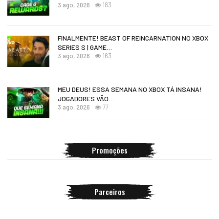
3 ago, 2026
183
FINALMENTE! BEAST OF REINCARNATION NO XBOX
SERIES S | GAME…
3 ago, 2026
163
MEU DEUS! ESSA SEMANA NO XBOX TÁ INSANA!
JOGADORES VÃO…
3 ago, 2026
77
Promoções
Parceiros