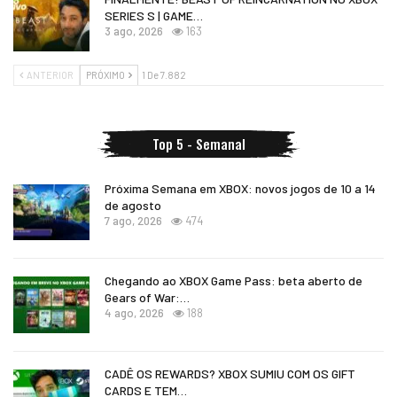
SERIES S | GAME…
3 ago, 2026
163
ANTERIOR
PRÓXIMO
1 De 7.882
Top 5 - Semanal
Próxima Semana em XBOX: novos jogos de 10 a 14
de agosto
7 ago, 2026
474
Chegando ao XBOX Game Pass: beta aberto de
Gears of War:…
4 ago, 2026
188
CADÊ OS REWARDS? XBOX SUMIU COM OS GIFT
CARDS E TEM…