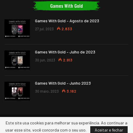
Games With Gold
Games With Gold – Agosto de 2023
27 jul, 2023
2.833
Games With Gold – Julho de 2023
30 jun, 2023
2.913
Games With Gold – Junho 2023
30 maio, 2023
3.162
Este site usa cookies para melhorar sua experiência. Ao continuar a
© 2026 - XBOXERS. Todos os direitos reservados.
usar esse site, você concorda com o seu uso.
Aceitar e fechar