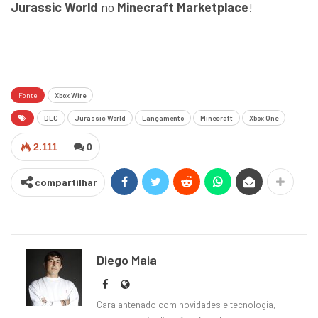
Jurassic World
no
Minecraft Marketplace
!
Fonte
Xbox Wire
DLC
Jurassic World
Lançamento
Minecraft
Xbox One
2.111
0
compartilhar
Diego Maia
Cara antenado com novidades e tecnologia,