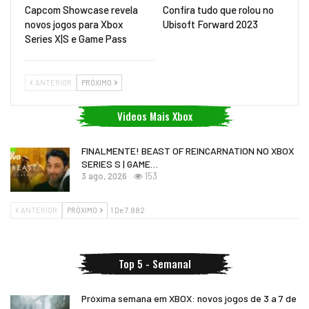
Capcom Showcase revela
Confira tudo que rolou no
novos jogos para Xbox
Ubisoft Forward 2023
Series X|S e Game Pass
ANTERIOR
PRÓXIMO
Videos Mais Xbox
FINALMENTE! BEAST OF REINCARNATION NO XBOX
SERIES S | GAME…
3 ago, 2026
153
ANTERIOR
PRÓXIMO
1 De 7.882
Top 5 - Semanal
Próxima semana em XBOX: novos jogos de 3 a 7 de