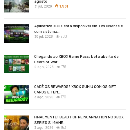
agosto
31 jul, 2026
1.561
Aplicativo XBOX está disponível em TVs Hisense e
com sistema…
30 jul, 2026
200
Chegando ao XBOX Game Pass: beta aberto de
Gears of War:…
4 ago, 2026
179
CADÊ OS REWARDS? XBOX SUMIU COM OS GIFT
CARDS E TEM…
3 ago, 2026
170
FINALMENTE! BEAST OF REINCARNATION NO XBOX
SERIES S | GAME…
3 ago, 2026
153