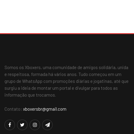
Somos os Xboxers, uma comunidade de amigos solidária, unida
e respeitosa, formada há vários anos. Tudo começou em um
grupo de WhatsApp com promoções diárias e jogatinas, até que
surgiu a ideia de montar um portal e divulgar para todos as
informação que trocamos.
Contato:
xboxersbr@gmail.com