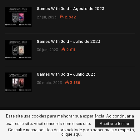
Games With Gold – Agosto de 2023
27 jul, 2023
2.832
Games With Gold – Julho de 2023
30 jun, 2023
2.911
Games With Gold – Junho 2023
30 maio, 2023
3.159
Este site usa cookies para melhorar sua experiência. Ao continuar a
© 2026 - XBOXERS. Todos os direitos reservados.
usar esse site, você concorda com o seu uso.
Aceitar e fechar
Consulte nossa política de privacidade para saber mais a respeito,
clique aqui.