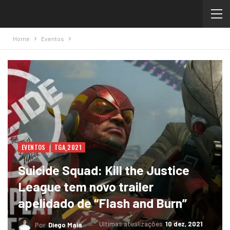
Home
Eventos
EVENTOS
TGA_2021
Suicide Squad: Kill the Justice
League tem novo trailer
apelidado de “Flash and Burn”
Ultimas atualizações
10 dez, 2021
Por
Diego Maia