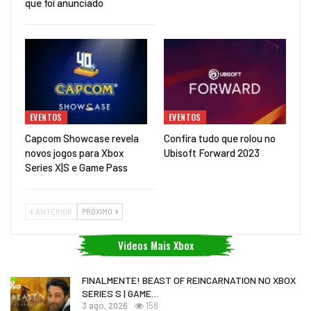
que foi anunciado
EVENTOS
EVENTOS
Capcom Showcase revela
Confira tudo que rolou no
novos jogos para Xbox
Ubisoft Forward 2023
Series X|S e Game Pass
ANTERIOR
PRÓXIMO
Videos Mais Xbox
FINALMENTE! BEAST OF REINCARNATION NO XBOX
SERIES S | GAME…
3 ago, 2026
158