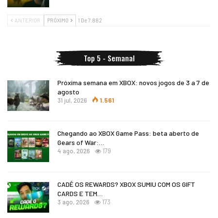
ANTERIOR
PRÓXIMO
1 De 7.882
Top 5 - Semanal
Próxima semana em XBOX: novos jogos de 3 a 7 de
agosto
31 jul, 2026
1.561
Chegando ao XBOX Game Pass: beta aberto de
Gears of War:…
4 ago, 2026
179
CADÊ OS REWARDS? XBOX SUMIU COM OS GIFT
CARDS E TEM…
3 ago, 2026
173