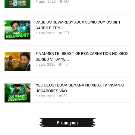
4 ago, 2026
193
CADÊ OS REWARDS? XBOX SUMIU COM OS GIFT
CARDS E TEM…
3 ago, 2026
190
FINALMENTE! BEAST OF REINCARNATION NO XBOX
SERIES S | GAME…
3 ago, 2026
167
MEU DEUS! ESSA SEMANA NO XBOX TÁ INSANA!
JOGADORES VÃO…
3 ago, 2026
82
Promoções