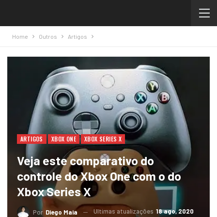
Home
Outros
Artigos
ARTIGOS
XBOX ONE
XBOX SERIES X
Veja este comparativo do
controle do Xbox One com o do
Xbox Series X
Ultimas atualizações
18 ago, 2020
Por
Diego Maia