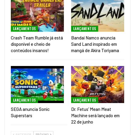
LANÇAMENTOS
LANÇAMENTOS
Crash Team Rumble já está
Bandai Namco anuncia
disponível e cheio de
Sand Land inspirado em
conteúdos insanos!
mangá de Akira Toriyama
LANÇAMENTOS
LANÇAMENTOS
SEGA anuncia Sonic
Dr. Fetus’ Mean Meat
Superstars
Machine será lançado em
22 de junho
ANTERIOR
PRÓXIMO