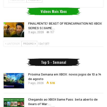
Videos Mais Xbox
FINALMENTE! BEAST OF REINCARNATION NO XBOX
SERIES S | GAME…
3 ago, 2026
167
ANTERIOR
PRÓXIMO
1 De 7.977
Top 5 - Semanal
Próxima Semana em XBOX: novos jogos de 10 a 14
de agosto
7 ago, 2026
516
Chegando ao XBOX Game Pass: beta aberto de
Gears of War:…