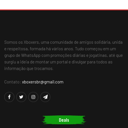
Somos os Xboxers, uma comunidade de amigos solidária, unida
e respeitosa, formada há vários anos. Tudo começou em um
grupo de WhatsApp com promoções diárias e jogatinas, até que
surgiu a ideia de montar um portal e divulgar para todos as
informação que trocamos.
Contato:
xboxersbr@gmail.com
Deals