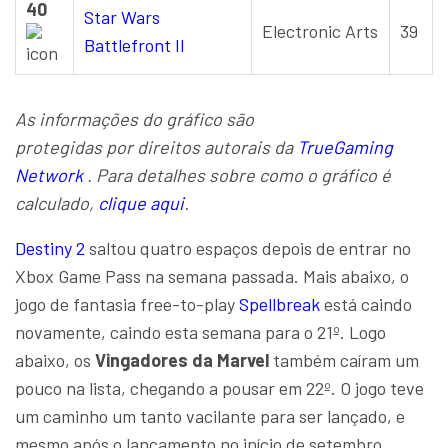
40
Star Wars
Electronic Arts
39
Battlefront II
As informações do gráfico são
protegidas por direitos autorais da
TrueGaming
Network
. Para detalhes sobre como o gráfico é
calculado,
clique aqui
.
Destiny 2
saltou quatro espaços depois de entrar no
Xbox Game Pass na semana passada. Mais abaixo, o
jogo de fantasia free-to-play
Spellbreak
está caindo
novamente, caindo esta semana para o 21º. Logo
abaixo, os
Vingadores da Marvel
também caíram um
pouco na lista, chegando a pousar em 22º. O jogo teve
um caminho um tanto vacilante para ser lançado, e
mesmo após o lançamento no início de setembro,