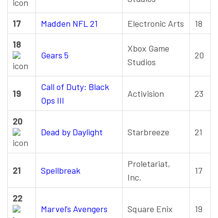
17
Madden NFL 21
Electronic Arts
18
18
Xbox Game
Gears 5
20
Studios
Call of Duty: Black
19
Activision
23
Ops III
20
Dead by Daylight
Starbreeze
21
Proletariat,
21
Spellbreak
17
Inc.
22
Marvel’s Avengers
Square Enix
19