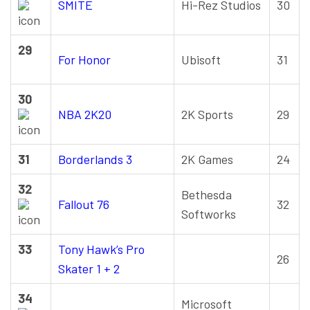
SMITE
Hi-Rez Studios
30
29
For Honor
Ubisoft
31
30
NBA 2K20
2K Sports
29
31
Borderlands 3
2K Games
24
32
Bethesda
Fallout 76
32
Softworks
33
Tony Hawk’s Pro
26
Skater 1 + 2
34
Microsoft