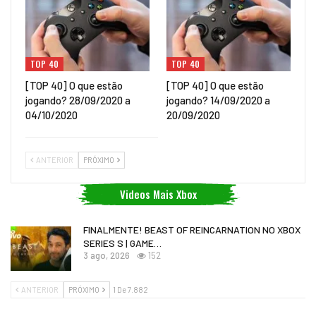
TOP 40
TOP 40
[TOP 40] O que estão
[TOP 40] O que estão
jogando? 28/09/2020 a
jogando? 14/09/2020 a
04/10/2020
20/09/2020
ANTERIOR
PRÓXIMO
Videos Mais Xbox
FINALMENTE! BEAST OF REINCARNATION NO XBOX
SERIES S | GAME…
3 ago, 2026
152
ANTERIOR
PRÓXIMO
1 De 7.882