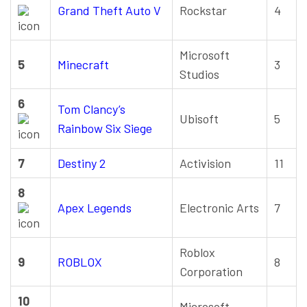
Grand Theft Auto V
Rockstar
4
Microsoft
5
Minecraft
3
Studios
6
Tom Clancy’s
Ubisoft
5
Rainbow Six Siege
7
Destiny 2
Activision
11
8
Apex Legends
Electronic Arts
7
Roblox
9
ROBLOX
8
Corporation
10
Microsoft