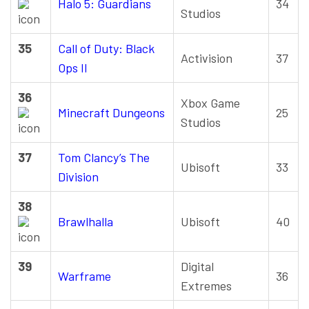
Halo 5: Guardians
34
Studios
35
Call of Duty: Black
Activision
37
Ops II
36
Xbox Game
Minecraft Dungeons
25
Studios
37
Tom Clancy’s The
Ubisoft
33
Division
38
Brawlhalla
Ubisoft
40
39
Digital
Warframe
36
Extremes