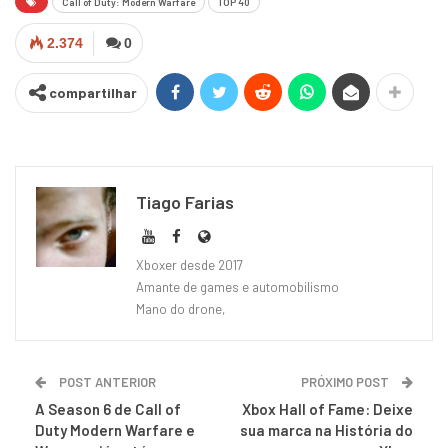
Call of Duty: Modern Warfare
TOP 40
2.374
0
compartilhar
Tiago Farias
Xboxer desde 2017
Amante de games e automobilismo
Mano do drone,
POST ANTERIOR
PRÓXIMO POST
A Season 6 de Call of
Xbox Hall of Fame: Deixe
Duty Modern Warfare e
sua marca na História do