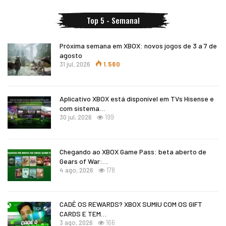
Top 5 - Semanal
Próxima semana em XBOX: novos jogos de 3 a 7 de
agosto
31 jul, 2026
1.560
Aplicativo XBOX está disponível em TVs Hisense e
com sistema…
30 jul, 2026
199
Chegando ao XBOX Game Pass: beta aberto de
Gears of War:…
4 ago, 2026
178
CADÊ OS REWARDS? XBOX SUMIU COM OS GIFT
CARDS E TEM…
3 ago, 2026
166