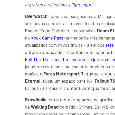
o gráfico é calculado,
clique aqui
.
Overwatch
subiu três posições para 13º, ago
seis novas conquistas , novos desafios e missõ
Ragdoll Echo Epic skin. Logo abaixo,
Doom Et
no
Xbox Game Pass
há menos de três semanas
atualizados com novos títulos – além dos
sete
outubro anunciados recentemente, apenas h
Full Throttle remasters estarão se juntando e
jogadores estejam simplesmente mudando de
abaixo, o
Forza Motorsport 7
, que se juntou 
Eternal
, subiu um espaço para 18º.
Fallout 76
Fallout 76 Treasure Hunter Event que foi ao a
Brawlhalla
, entretanto, reaparece no gráfic
de
Walking Dead
com Rick Grimes, Daryl Dix
modo com ondas de caminhantes, um novo map