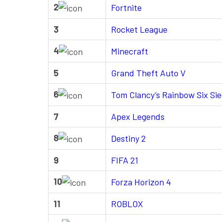
2
Fortnite
3
Rocket League
4
Minecraft
5
Grand Theft Auto V
6
Tom Clancy’s Rainbow Six Si
7
Apex Legends
8
Destiny 2
9
FIFA 21
10
Forza Horizon 4
11
ROBLOX