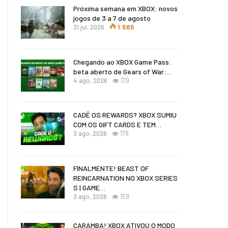
Próxima semana em XBOX: novos
jogos de 3 a 7 de agosto
31 jul, 2026
1.565
Chegando ao XBOX Game Pass:
beta aberto de Gears of War:…
4 ago, 2026
179
CADÊ OS REWARDS? XBOX SUMIU
COM OS GIFT CARDS E TEM…
3 ago, 2026
178
FINALMENTE! BEAST OF
REINCARNATION NO XBOX SERIES
S | GAME…
3 ago, 2026
159
CARAMBA! XBOX ATIVOU O MODO