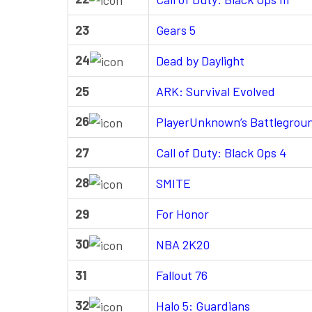
23
Gears 5
24
Dead by Daylight
25
ARK: Survival Evolved
26
PlayerUnknown’s Battlegrou
27
Call of Duty: Black Ops 4
28
SMITE
29
For Honor
30
NBA 2K20
31
Fallout 76
32
Halo 5: Guardians