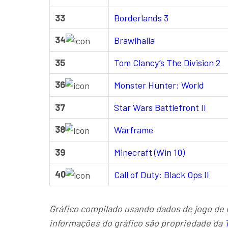
33
Borderlands 3
34
Brawlhalla
35
Tom Clancy’s The Division 2
36
Monster Hunter: World
37
Star Wars Battlefront II
38
Warframe
39
Minecraft (Win 10)
40
Call of Duty: Black Ops II
Gráfico compilado usando dados de jogo de 
informações do gráfico são propriedade da