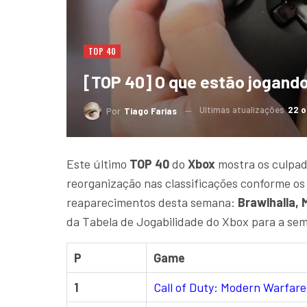
TOP 40
[TOP 40] O que estão jogand
Ultimas atualizações
22 o
Por
Tiago Farias
Este último
TOP 40
do
Xbox
mostra os culpad
reorganização nas classificações conforme os
reaparecimentos desta semana:
Brawlhalla,
da Tabela de Jogabilidade do Xbox para a se
P
Game
1
Call of Duty: Modern Warfare