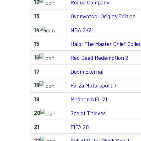
12
Rogue Company
13
Overwatch: Origins Edition
14
NBA 2K21
15
Halo: The Master Chief Colle
16
Red Dead Redemption 2
17
Doom Eternal
18
Forza Motorsport 7
19
Madden NFL 21
20
Sea of Thieves
21
FIFA 20
22
Call of Duty: Black Ops III