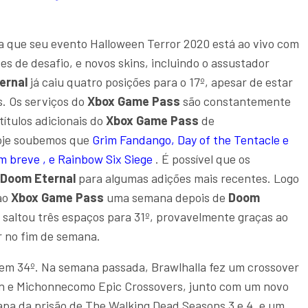
ra que seu evento Halloween Terror 2020 está ao vivo com
es de desafio, e novos skins, incluindo o assustador
ernal
já caiu quatro posições para o 17º, apesar de estar
. Os serviços do
Xbox Game Pass
são constantemente
títulos adicionais do
Xbox Game Pass
de
oje soubemos que
Grim Fandango, Day of the Tentacle e
m breve , e Rainbow Six Siege
. É possível que os
Doom Eternal
para algumas adições mais recentes. Logo
ao
Xbox Game Pass
uma semana depois de
Doom
saltou três espaços para 31º, provavelmente graças ao
r no fim de semana.
o em 34º. Na semana passada, Brawlhalla fez um crossover
on e Michonnecomo Epic Crossovers, junto com um novo
a da prisão de The Walking Dead Seasons 3 e 4, e um