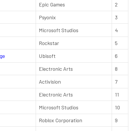
Epic Games
2
Psyonix
3
Microsoft Studios
4
Rockstar
5
ege
Ubisoft
6
Electronic Arts
8
Activision
7
Electronic Arts
11
Microsoft Studios
10
Roblox Corporation
9