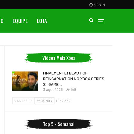
SIGN IN
TO
EQUIPE
LOJA
Videos Mais Xbox
FINALMENTE! BEAST OF
REINCARNATION NO XBOX SERIES
S | GAME…
3 ago, 2026
159
ANTERIOR
PRÓXIMO
1 De 7.882
Top 5 - Semanal