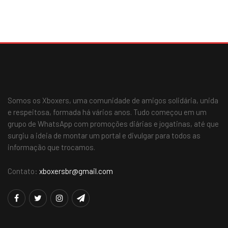
Somos os Xboxers, uma comunidade de amigos solidária, unida
e respeitosa, formada há vários anos. Tudo começou em um
grupo de WhatsApp com promoções diárias e jogatinas, até que
surgiu a ideia de montar um portal e divulgar para todos as
informação que trocamos.
Contato:
xboxersbr@gmail.com