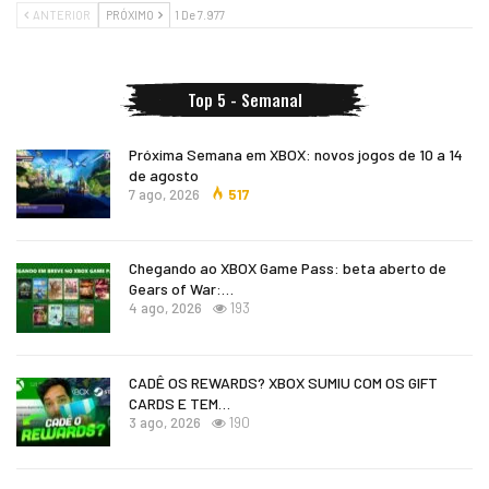
ANTERIOR
PRÓXIMO
1 De 7.977
Top 5 - Semanal
Próxima Semana em XBOX: novos jogos de 10 a 14
de agosto
7 ago, 2026
517
Chegando ao XBOX Game Pass: beta aberto de
Gears of War:…
4 ago, 2026
193
CADÊ OS REWARDS? XBOX SUMIU COM OS GIFT
CARDS E TEM…
3 ago, 2026
190