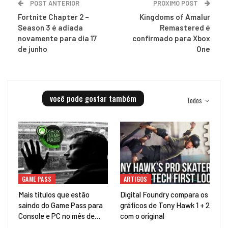
POST ANTERIOR
PRÓXIMO POST
Fortnite Chapter 2 –
Kingdoms of Amalur
Season 3 é adiada
Remastered é
novamente para dia 17
confirmado para Xbox
de junho
One
você pode gostar também
Todos
GAME PASS
ARTIGOS
Mais títulos que estão
Digital Foundry compara os
saindo do Game Pass para
gráficos de Tony Hawk 1 + 2
Console e PC no mês de…
com o original