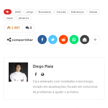
2020
artigo
Brasileiros
Console
Eletronicos
Games
Jogos
pesquisa
1.997
0
compartilhar
Diego Maia
Cara antenado com novidades e tecnologia,
viciado em atualizações, focado em solucionar
de problemas e ajudar o próximo.