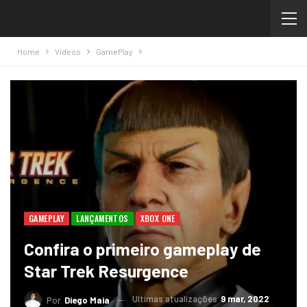
Home
Videos
GamePlay
GAMEPLAY
LANÇAMENTOS
XBOX ONE
Confira o primeiro gameplay de
Star Trek Resurgence
Ultimas atualizações
9 mar, 2022
Por
Diego Maia