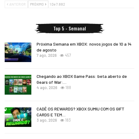
ANTERIOR
PRÓXIMO
1 De 7.882
Top 5 - Semanal
Próxima Semana em XBOX: novos jogos de 10 a 14
de agosto
7 ago, 2026
457
Chegando ao XBOX Game Pass: beta aberto de
Gears of War:…
4 ago, 2026
188
CADÊ OS REWARDS? XBOX SUMIU COM OS GIFT
CARDS E TEM…
3 ago, 2026
183