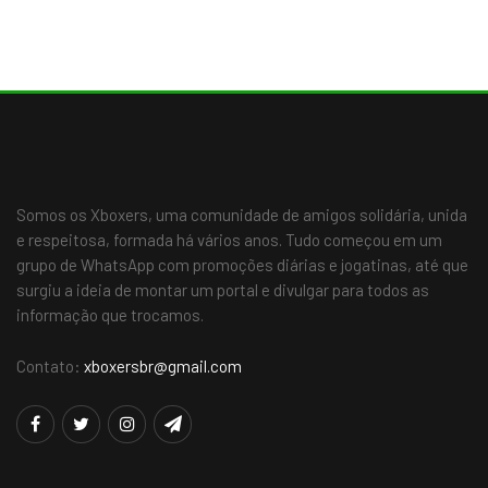
Somos os Xboxers, uma comunidade de amigos solidária, unida
e respeitosa, formada há vários anos. Tudo começou em um
grupo de WhatsApp com promoções diárias e jogatinas, até que
surgiu a ideia de montar um portal e divulgar para todos as
informação que trocamos.
Contato:
xboxersbr@gmail.com