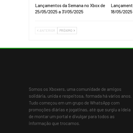
Lançamentos da Semana no Xbox de
Lançamento
25/05/2025 a 31/05/2025
18/05/2025
ANTERIOR
PRÓXIMO
Somos os Xboxers, uma comunidade de amigos
solidária, unida e respeitosa, formada há vários anos.
Tudo começou em um grupo de WhatsApp com
promoções diárias e jogatinas, até que surgiu a ideia
de montar um portal e divulgar para todos as
informação que trocamos.