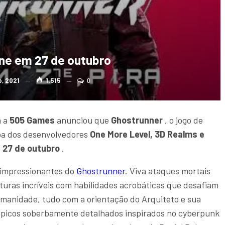
ne em 27 de outubro
, 2021
1.515
0
a a
505 Games
anunciou que
Ghostrunner
, o jogo de
oa dos desenvolvedores
One More Level, 3D Realms e
m
27 de outubro
.
s impressionantes do
Ghostrunner
. Viva ataques mortais
lturas incríveis com habilidades acrobáticas que desafiam
humanidade, tudo com a orientação do Arquiteto e sua
ópicos soberbamente detalhados inspirados no cyberpunk