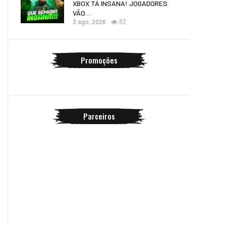
XBOX TÁ INSANA! JOGADORES
VÃO…
3 ago, 2026
82
Promoções
Parceiros