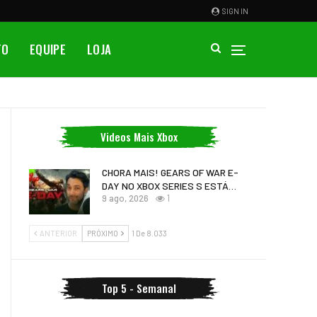
SIGN IN
TO
EQUIPE
LOJA
Videos Mais Xbox
CHORA MAIS! GEARS OF WAR E-
DAY NO XBOX SERIES S ESTÁ…
9 ago, 2026
1
ANTERIOR
PRÓXIMO
1 De 8.033
Top 5 - Semanal