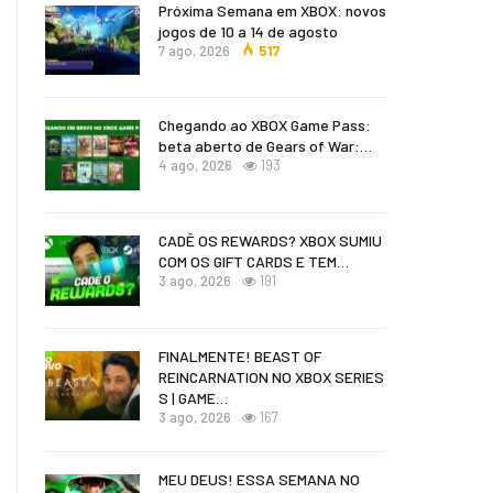
Próxima Semana em XBOX: novos
jogos de 10 a 14 de agosto
7 ago, 2026
517
Chegando ao XBOX Game Pass:
beta aberto de Gears of War:…
4 ago, 2026
193
CADÊ OS REWARDS? XBOX SUMIU
COM OS GIFT CARDS E TEM…
3 ago, 2026
191
FINALMENTE! BEAST OF
REINCARNATION NO XBOX SERIES
S | GAME…
3 ago, 2026
167
MEU DEUS! ESSA SEMANA NO