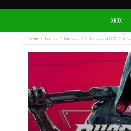
XBOX
Home
Eventos
Gamescom
Gamescom 2020
Ghos