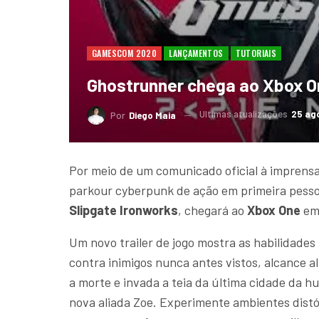
GAMESCOM 2020
LANÇAMENTOS
TUTORIAIS
Ghostrunner chega ao Xbox O
Ultimas atualizações
25 ago
Por
Diego Maia
Por meio de um comunicado oficial à imprens
parkour cyberpunk de ação em primeira pess
Slipgate Ironworks
, chegará ao
Xbox One
e
Um novo trailer de jogo mostra as habilidade
contra inimigos nunca antes vistos, alcance a
a morte e invada a teia da última cidade da 
nova aliada Zoe. Experimente ambientes dist