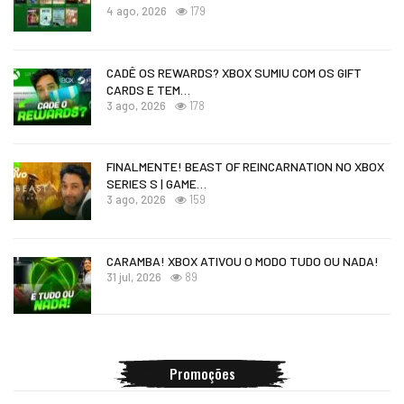
4 ago, 2026
179
CADÊ OS REWARDS? XBOX SUMIU COM OS GIFT
CARDS E TEM…
3 ago, 2026
178
FINALMENTE! BEAST OF REINCARNATION NO XBOX
SERIES S | GAME…
3 ago, 2026
159
CARAMBA! XBOX ATIVOU O MODO TUDO OU NADA!
31 jul, 2026
89
Promoções