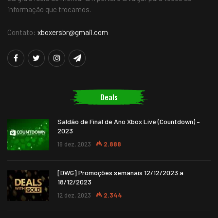
informação que trocamos.
Contato:
xboxersbr@gmail.com
Deals
Saldão de Final de Ano Xbox Live (Countdown) –
2023
19 dez, 2023
2.888
[DWG] Promoções semanais 12/12/2023 a
18/12/2023
12 dez, 2023
2.344