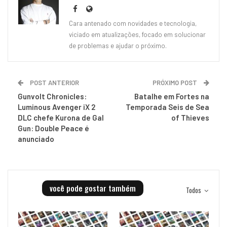
Cara antenado com novidades e tecnologia,
viciado em atualizações, focado em solucionar
de problemas e ajudar o próximo.
POST ANTERIOR
PRÓXIMO POST
Gunvolt Chronicles:
Batalhe em Fortes na
Luminous Avenger iX 2
Temporada Seis de Sea
DLC chefe Kurona de Gal
of Thieves
Gun: Double Peace é
anunciado
você pode gostar também
Todos