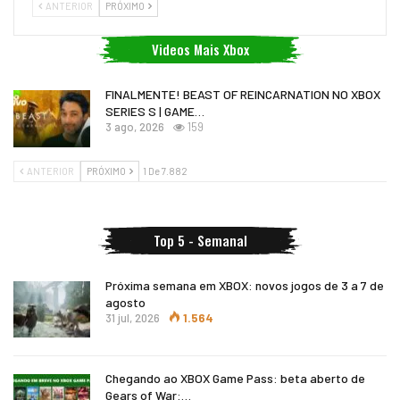
ANTERIOR
PRÓXIMO
Videos Mais Xbox
FINALMENTE! BEAST OF REINCARNATION NO XBOX
SERIES S | GAME…
3 ago, 2026
159
ANTERIOR
PRÓXIMO
1 De 7.882
Top 5 - Semanal
Próxima semana em XBOX: novos jogos de 3 a 7 de
agosto
31 jul, 2026
1.564
Chegando ao XBOX Game Pass: beta aberto de
Gears of War:…