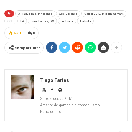
A Plague Tale: Innocence
Apex Legends
Call of Duty: Modern Warfare
COD
EA
Final Fantasy XV
For Honor
Fortnite
620
0
compartilhar
Tiago Farias
Xboxer desde 2017
Amante de games e automobilismo
Mano do drone,