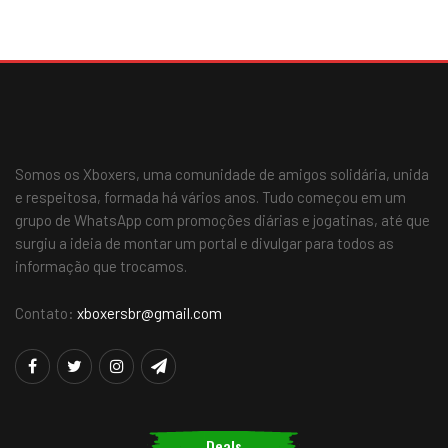
Somos os Xboxers, uma comunidade de amigos solidária, unida
e respeitosa, formada há vários anos. Tudo começou em um
grupo de WhatsApp com promoções diárias e jogatinas, até que
surgiu a ideia de montar um portal e divulgar para todos as
informação que trocamos.
Contato:
xboxersbr@gmail.com
Deals