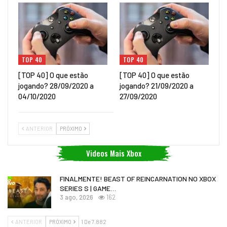
TOP 40
TOP 40
[TOP 40] O que estão
[TOP 40] O que estão
jogando? 28/09/2020 a
jogando? 21/09/2020 a
04/10/2020
27/09/2020
ANTERIOR
PRÓXIMO
Videos Mais Xbox
FINALMENTE! BEAST OF REINCARNATION NO XBOX
SERIES S | GAME…
3 ago, 2026
162
ANTERIOR
PRÓXIMO
1 De 7.882