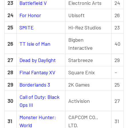
23
Battlefield V
Electronic Arts
24
24
For Honor
Ubisoft
26
25
SMITE
Hi-Rez Studios
23
Bigben
26
TT Isle of Man
40
Interactive
27
Dead by Daylight
Starbreeze
29
28
Final Fantasy XV
Square Enix
–
29
Borderlands 3
2K Games
25
Call of Duty: Black
30
Activision
27
Ops III
Monster Hunter:
CAPCOM CO.,
31
31
World
LTD.