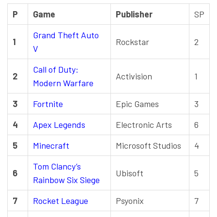
P
Game
Publisher
SP
Grand Theft Auto
1
Rockstar
2
V
Call of Duty:
2
Activision
1
Modern Warfare
3
Fortnite
Epic Games
3
4
Apex Legends
Electronic Arts
6
5
Minecraft
Microsoft Studios
4
Tom Clancy’s
6
Ubisoft
5
Rainbow Six Siege
7
Rocket League
Psyonix
7