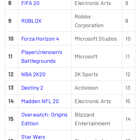
8
FIFA 20
Electronic Arts
9
Roblox
9
ROBLOX
8
Corporation
10
Forza Horizon 4
Microsoft Studios
10
PlayerUnknown’s
11
Microsoft
11
Battlegrounds
12
NBA 2K20
2K Sports
12
13
Destiny 2
Activision
13
14
Madden NFL 20
Electronic Arts
15
Overwatch: Origins
Blizzard
15
14
Edition
Entertainment
Star Wars