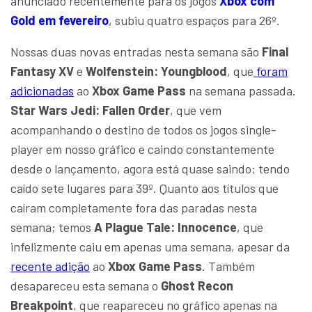
anunciado recentemente para os jogos
Xbox com
Gold em fevereiro
, subiu quatro espaços para 26º.
Nossas duas novas entradas nesta semana são
Final
Fantasy XV
e
Wolfenstein: Youngblood
, que
foram
adicionadas
ao
Xbox Game Pass
na semana passada.
Star Wars Jedi: Fallen Order
, que vem
acompanhando o destino de todos os jogos single-
player em nosso gráfico e caindo constantemente
desde o lançamento, agora está quase saindo; tendo
caído sete lugares para 39º. Quanto aos títulos que
caíram completamente fora das paradas nesta
semana; temos
A Plague Tale: Innocence
, que
infelizmente caiu em apenas uma semana, apesar da
recente adição
ao
Xbox Game Pass
. Também
desapareceu esta semana o
Ghost Recon
Breakpoint
, que reapareceu no gráfico apenas na