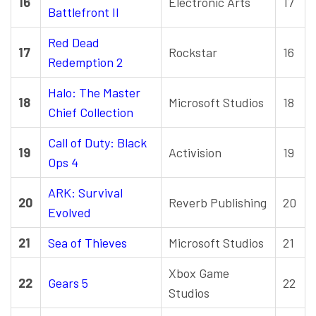
16
Electronic Arts
17
Battlefront II
Red Dead
17
Rockstar
16
Redemption 2
Halo: The Master
18
Microsoft Studios
18
Chief Collection
Call of Duty: Black
19
Activision
19
Ops 4
ARK: Survival
20
Reverb Publishing
20
Evolved
21
Sea of Thieves
Microsoft Studios
21
Xbox Game
22
Gears 5
22
Studios