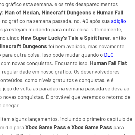
 no gráfico esta semana, e os três desaparecimentos
y: Man of Medan, Minecraft Dungeons e Human Fall
 no gráfico na semana passada, no. 40 após sua
adição
res já estejam mudando para outra coisa. Ultimamente,
ncluindo
New Super Lucky’s Tale e Spiritfarer
, então
Minecraft Dungeons
foi bem avaliado, mas novamente
o para outra coisa. Isso pode mudar quando o
DLC
 com novas conquistas. Enquanto isso,
Human Fall Flat
 regularidade em nosso gráfico. Os desenvolvedores
nteúdos, como níveis gratuitos e conquistas, e é
o jogo de volta às paradas na semana passada se deva ao
ro novas conquistas. É provável que veremos o retorno de
o chegar.
ltam alguns lançamentos, incluindo o primeiro capítulo de
um dia para
Xbox Game Pass e Xbox Game Pass
para