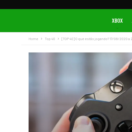
XBOX
Home
Top 40
[TOP 40] O que estão jogando? 17/08/2020 a