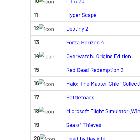
10
FIFA 20
11
Hyper Scape
12
Destiny 2
13
Forza Horizon 4
14
Overwatch: Origins Edition
15
Red Dead Redemption 2
16
Halo: The Master Chief Collect
17
Battletoads
18
Microsoft Flight Simulator (Win
19
Sea of Thieves
20
Dead by Daylight