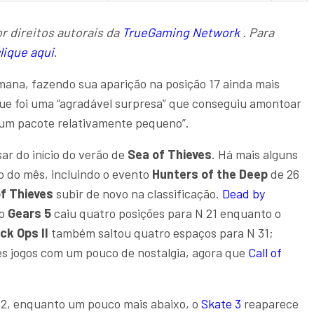
r direitos autorais da
TrueGaming Network
. Para
lique aqui
.
mana, fazendo sua aparição na posição 17 ainda mais
que foi uma “agradável surpresa” que conseguiu amontoar
m um pacote relativamente pequeno”.
ar do início do verão de
Sea of ​​Thieves
. Há mais alguns
o do mês, incluindo o evento
Hunters of the Deep
de 26
 ​​Thieves
subir de novo na classificação.
Dead by
o
Gears 5
caiu quatro posições para N 21 enquanto o
ck Ops II
também saltou quatro espaços para N 31;
es jogos com um pouco de nostalgia, agora que
Call of
32, enquanto um pouco mais abaixo, o
Skate 3
reaparece