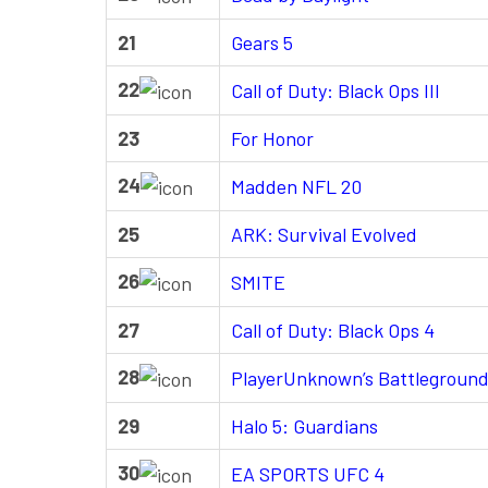
21
Gears 5
22
Call of Duty: Black Ops III
23
For Honor
24
Madden NFL 20
25
ARK: Survival Evolved
26
SMITE
27
Call of Duty: Black Ops 4
28
PlayerUnknown’s Battlegroun
29
Halo 5: Guardians
30
EA SPORTS UFC 4