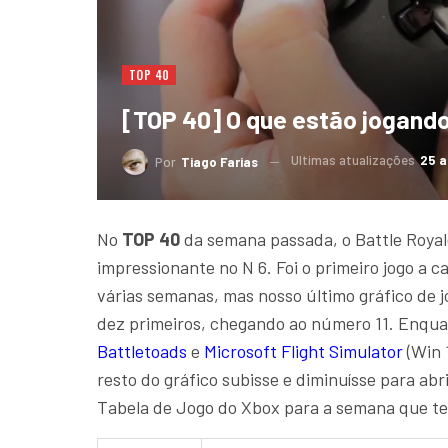
TOP 40
[TOP 40] O que estão jogand
Ultimas atualizações
25 a
Por
Tiago Farias
No
TOP 40
da semana passada, o Battle Roya
impressionante no N 6. Foi o primeiro jogo a c
várias semanas, mas nosso último gráfico de 
dez primeiros, chegando ao número 11. Enqua
Battletoads
e
Microsoft Flight Simulator
(Win 
resto do gráfico subisse e diminuísse para abr
Tabela de Jogo do Xbox para a semana que t