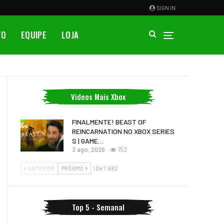
SIGN IN
TO
EQUIPE
LOJA
Videos Mais Xbox
FINALMENTE! BEAST OF
REINCARNATION NO XBOX SERIES
S | GAME…
3 ago, 2026
152
ANTERIOR
PRÓXIMO
1 De 7.882
Top 5 - Semanal