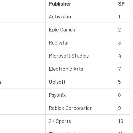
Publisher
SP
Activision
1
Epic Games
2
Rockstar
3
Microsoft Studios
4
Electronic Arts
7
e
Ubisoft
5
Psyonix
8
Roblox Corporation
9
2K Sports
10