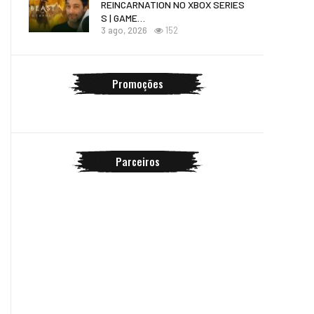
REINCARNATION NO XBOX SERIES
S | GAME…
3 ago, 2026
152
Promoções
Parceiros