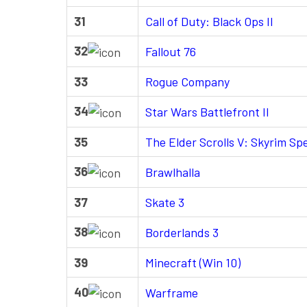
31
Call of Duty: Black Ops II
32
Fallout 76
33
Rogue Company
34
Star Wars Battlefront II
35
The Elder Scrolls V: Skyrim Spe
36
Brawlhalla
37
Skate 3
38
Borderlands 3
39
Minecraft (Win 10)
40
Warframe