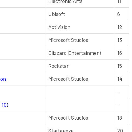
Electronic Arts
11
Ubisoft
6
Activision
12
Microsoft Studios
13
Blizzard Entertainment
16
Rockstar
15
ion
Microsoft Studios
14
–
 10)
–
Microsoft Studios
18
Starbreeze
20