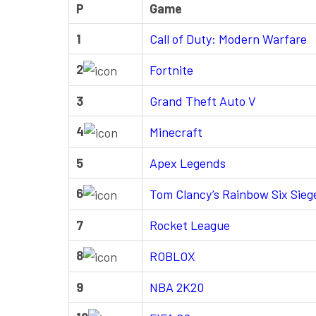
P
Game
1
Call of Duty: Modern Warfare
2
Fortnite
3
Grand Theft Auto V
4
Minecraft
5
Apex Legends
6
Tom Clancy’s Rainbow Six Sieg
7
Rocket League
8
ROBLOX
9
NBA 2K20