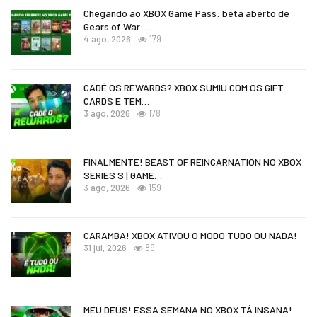
Chegando ao XBOX Game Pass: beta aberto de
Gears of War:…
4 ago, 2026
179
CADÊ OS REWARDS? XBOX SUMIU COM OS GIFT
CARDS E TEM…
3 ago, 2026
178
FINALMENTE! BEAST OF REINCARNATION NO XBOX
SERIES S | GAME…
3 ago, 2026
159
CARAMBA! XBOX ATIVOU O MODO TUDO OU NADA!
31 jul, 2026
89
MEU DEUS! ESSA SEMANA NO XBOX TÁ INSANA!