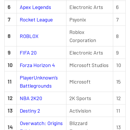
6
Apex Legends
Electronic Arts
6
7
Rocket League
Psyonix
7
Roblox
8
ROBLOX
8
Corporation
9
FIFA 20
Electronic Arts
9
10
Forza Horizon 4
Microsoft Studios
10
PlayerUnknown’s
11
Microsoft
15
Battlegrounds
12
NBA 2K20
2K Sports
12
13
Destiny 2
Activision
11
Overwatch: Origins
Blizzard
14
13