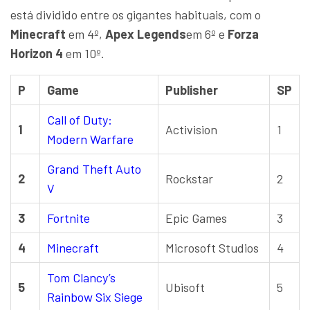
está dividido entre os gigantes habituais, com o
Minecraft
em 4º,
Apex Legends
em 6º e
Forza
Horizon 4
em 10º.
P
Game
Publisher
SP
Call of Duty:
1
Activision
1
Modern Warfare
Grand Theft Auto
2
Rockstar
2
V
3
Fortnite
Epic Games
3
4
Minecraft
Microsoft Studios
4
Tom Clancy’s
5
Ubisoft
5
Rainbow Six Siege