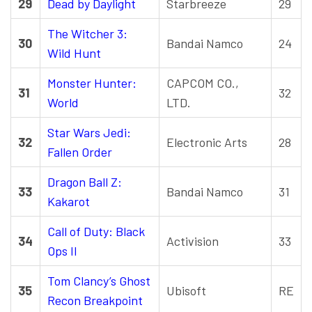
29
Dead by Daylight
Starbreeze
29
The Witcher 3:
30
Bandai Namco
24
Wild Hunt
Monster Hunter:
CAPCOM CO.,
31
32
World
LTD.
Star Wars Jedi:
32
Electronic Arts
28
Fallen Order
Dragon Ball Z:
33
Bandai Namco
31
Kakarot
Call of Duty: Black
34
Activision
33
Ops II
Tom Clancy’s Ghost
35
Ubisoft
RE
Recon Breakpoint