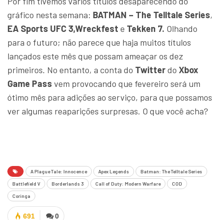
Por fim tivemos varios titulos desaparecendo do
gráfico nesta semana:
BATMAN – The Telltale Series
,
EA Sports UFC 3,
Wreckfest
e
Tekken 7.
Olhando
para o futuro; não parece que haja muitos títulos
lançados este mês que possam ameaçar os dez
primeiros. No entanto, a conta do
Twitter
do
Xbox
Game Pass
vem provocando que fevereiro será um
ótimo mês para adições ao serviço, para que possamos
ver algumas reaparições surpresas. O que você acha?
A Plague Tale: Innocence
Apex Legends
Batman: The Telltale Series
Battlefield V
Borderlands 3
Call of Duty: Modern Warfare
COD
Coringa
691
0