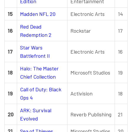
Edition
Entertainment
15
Madden NFL 20
Electronic Arts
14
Red Dead
16
Rockstar
17
Redemption 2
Star Wars
17
Electronic Arts
16
Battlefront II
Halo: The Master
18
Microsoft Studios
19
Chief Collection
Call of Duty: Black
19
Activision
18
Ops 4
ARK: Survival
20
Reverb Publishing
21
Evolved
21
Sea of Thieves
Microsoft Studios
20