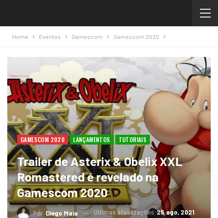
Home
Eventos
Gamescom
Gamescom 2020
GAMESCOM 2020
LANÇAMENTOS
TUTORIAIS
Trailer de Asterix & Obelix XXL
Romastered é revelado na
Gamescom 2020
Ultimas atualizações
25 ago, 2021
Por
Diego Maia