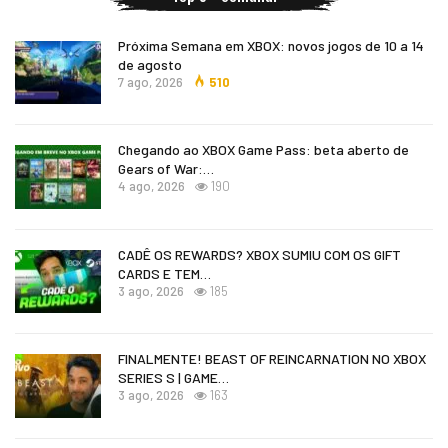
Próxima Semana em XBOX: novos jogos de 10 a 14
de agosto
7 ago, 2026
510
Chegando ao XBOX Game Pass: beta aberto de
Gears of War:…
4 ago, 2026
190
CADÊ OS REWARDS? XBOX SUMIU COM OS GIFT
CARDS E TEM…
3 ago, 2026
185
FINALMENTE! BEAST OF REINCARNATION NO XBOX
SERIES S | GAME…
3 ago, 2026
163