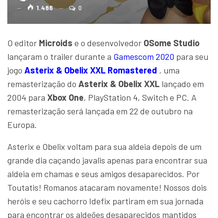
1.486
0
O editor
Microids
e o desenvolvedor
OSome Studio
lançaram o trailer durante a
Gamescom 2020
para seu
jogo
Asterix & Obelix XXL Romastered
, uma
remasterização do
Asterix & Obelix XXL
lançado em
2004 para
Xbox One
, PlayStation 4, Switch e PC. A
remasterização será lançada em 22 de outubro na
Europa.
Asterix e Obelix voltam para sua aldeia depois de um
grande dia caçando javalis apenas para encontrar sua
aldeia em chamas e seus amigos desaparecidos. Por
Toutatis! Romanos atacaram novamente! Nossos dois
heróis e seu cachorro Idefix partiram em sua jornada
para encontrar os aldeões desaparecidos mantidos