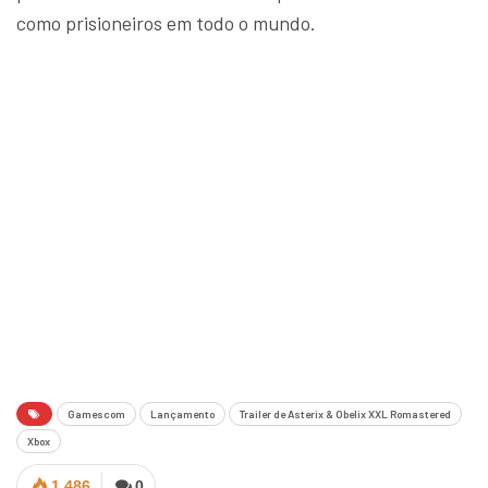
como prisioneiros em todo o mundo.
Gamescom
Lançamento
Trailer de Asterix & Obelix XXL Romastered
Xbox
1.486
0