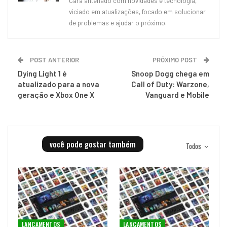
Cara antenado com novidades e tecnologia,
viciado em atualizações, focado em solucionar
de problemas e ajudar o próximo.
POST ANTERIOR
PRÓXIMO POST
Dying Light 1 é
Snoop Dogg chega em
atualizado para a nova
Call of Duty: Warzone,
geração e Xbox One X
Vanguard e Mobile
você pode gostar também
Todos
LANÇAMENTOS
LANÇAMENTOS