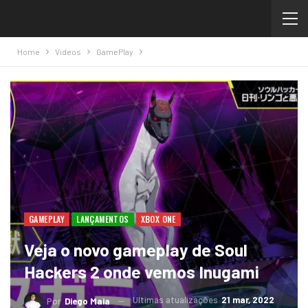
Home
Videos
GamePlay
GAMEPLAY
LANÇAMENTOS
XBOX ONE
Veja o novo gameplay de Soul
Hackers 2 onde vemos Inugami
Ultimas atualizações
21 mar, 2022
Por
Diego Maia