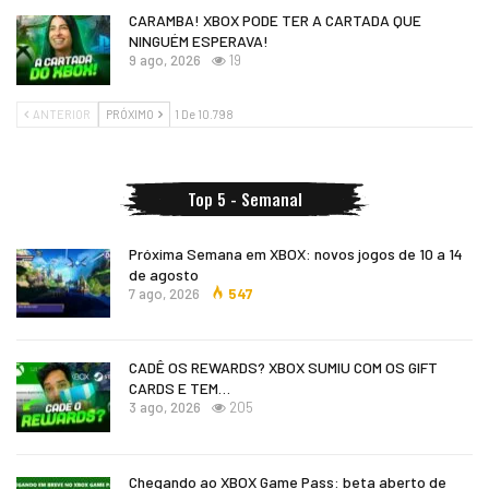
CARAMBA! XBOX PODE TER A CARTADA QUE
NINGUÉM ESPERAVA!
9 ago, 2026
19
ANTERIOR
PRÓXIMO
1 De 10.798
Top 5 - Semanal
Próxima Semana em XBOX: novos jogos de 10 a 14
de agosto
7 ago, 2026
547
CADÊ OS REWARDS? XBOX SUMIU COM OS GIFT
CARDS E TEM…
3 ago, 2026
205
Chegando ao XBOX Game Pass: beta aberto de