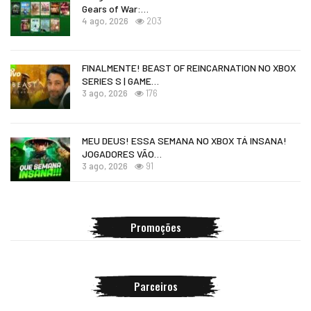
Gears of War:…
4 ago, 2026
203
FINALMENTE! BEAST OF REINCARNATION NO XBOX
SERIES S | GAME…
3 ago, 2026
176
MEU DEUS! ESSA SEMANA NO XBOX TÁ INSANA!
JOGADORES VÃO…
3 ago, 2026
91
Promoções
Parceiros