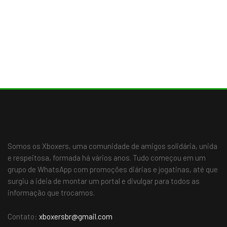
Somos os Xboxers, uma comunidade de amigos solidária, unida
e respeitosa, formada há vários anos. Tudo começou em um
grupo de WhatsApp com promoções diárias e jogatinas, até que
surgiu a ideia de montar um portal e divulgar para todos as
informação que trocamos.
Contato:
xboxersbr@gmail.com