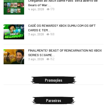
Chegando ao XBOX Game Pass: beta aberto de
Gears of War:…
4 ago, 2026
179
CADÊ OS REWARDS? XBOX SUMIU COM OS GIFT
CARDS E TEM…
3 ago, 2026
168
FINALMENTE! BEAST OF REINCARNATION NO XBOX
SERIES S | GAME…
3 ago, 2026
152
Promoções
Parceiros