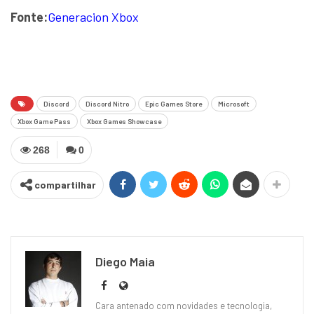
Fonte:
Generacion Xbox
Discord
Discord Nitro
Epic Games Store
Microsoft
Xbox Game Pass
Xbox Games Showcase
268
0
compartilhar
Diego Maia
Cara antenado com novidades e tecnologia,