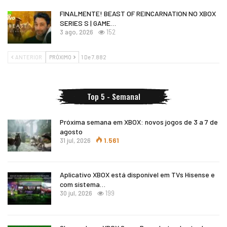
FINALMENTE! BEAST OF REINCARNATION NO XBOX
SERIES S | GAME…
3 ago, 2026
152
ANTERIOR
PRÓXIMO
1 De 7.882
Top 5 - Semanal
Próxima semana em XBOX: novos jogos de 3 a 7 de
agosto
31 jul, 2026
1.561
Aplicativo XBOX está disponível em TVs Hisense e
com sistema…
30 jul, 2026
199