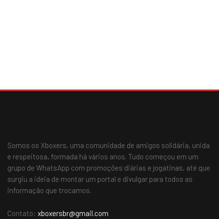
Somos os Xboxers, uma comunidade de amigos solidária, unida
e respeitosa, formada há vários anos. Tudo começou em um
grupo de WhatsApp com promoções diárias e jogatinas, até que
surgiu a ideia de montar um portal e divulgar para todos as
informação que trocamos.
Contato:
xboxersbr@gmail.com