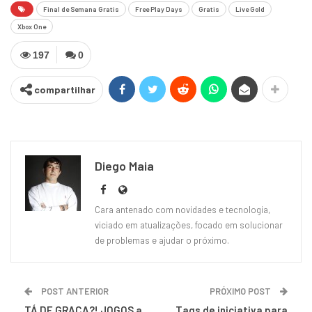
Final de Semana Gratis
Free Play Days
Gratis
Live Gold
Xbox One
197
0
compartilhar
Diego Maia
Cara antenado com novidades e tecnologia,
viciado em atualizações, focado em solucionar
de problemas e ajudar o próximo.
POST ANTERIOR
PRÓXIMO POST
TÁ DE GRAÇA?! JOGOS a
Tags de iniciativa para