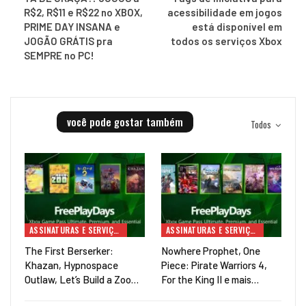
R$2, R$11 e R$22 no XBOX,
acessibilidade em jogos
PRIME DAY INSANA e
está disponível em
JOGÃO GRÁTIS pra
todos os serviços Xbox
SEMPRE no PC!
você pode gostar também
Todos
ASSINATURAS E SERVIÇOS
ASSINATURAS E SERVIÇOS
The First Berserker:
Nowhere Prophet, One
Khazan, Hypnospace
Piece: Pirate Warriors 4,
Outlaw, Let’s Build a Zoo…
For the King II e mais…