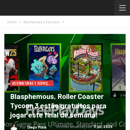
Home
Assinaturas e Serviços
ASSINATURAS E SERVIÇOS
Blasphemous, Roller Coaster
Tycoon 3 estão gratuitos para
jogar este final de semana!
Ultimas atualizações
11 jul, 2025
Por
Diego Maia