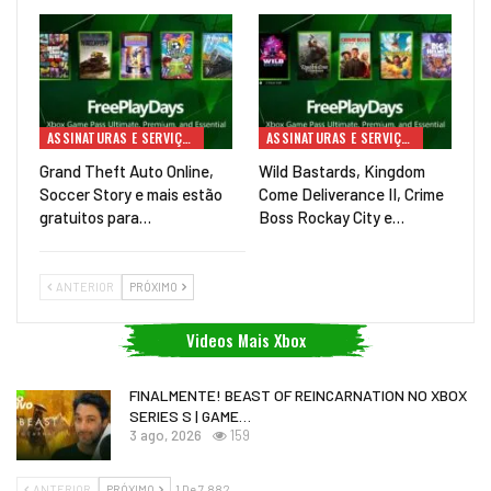
ASSINATURAS E SERVIÇOS
ASSINATURAS E SERVIÇOS
Grand Theft Auto Online,
Wild Bastards, Kingdom
Soccer Story e mais estão
Come Deliverance II, Crime
gratuitos para…
Boss Rockay City e…
ANTERIOR
PRÓXIMO
Videos Mais Xbox
FINALMENTE! BEAST OF REINCARNATION NO XBOX
SERIES S | GAME…
3 ago, 2026
159
ANTERIOR
PRÓXIMO
1 De 7.882