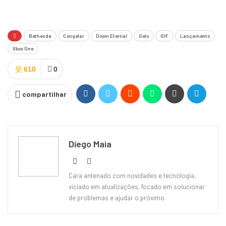
Bethesda
Congelar
Doom Eternal
Gelo
GIF
Lançamento
Xbox One
610
0
compartilhar
Diego Maia
Cara antenado com novidades e tecnologia,
viciado em atualizações, focado em solucionar
de problemas e ajudar o próximo.