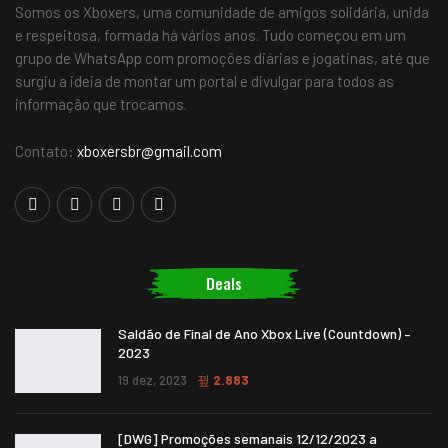
Somos os Xboxers, uma comunidade de amigos solidária, unida
e respeitosa, formada há vários anos. Tudo começou em um
grupo de WhatsApp com promoções diárias e jogatinas, até que
surgiu a ideia de montar um portal e divulgar para todos as
informação que trocamos.
Contato:
xboxersbr@gmail.com
Deals
Saldão de Final de Ano Xbox Live (Countdown) –
2023
19 dez, 2023
2.883
[DWG] Promoções semanais 12/12/2023 a