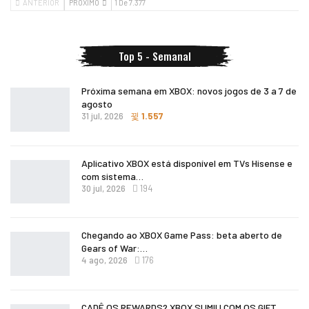
ANTERIOR
PRÓXIMO
1 De 7.377
Top 5 - Semanal
Próxima semana em XBOX: novos jogos de 3 a 7 de
agosto
31 jul, 2026
1.557
Aplicativo XBOX está disponível em TVs Hisense e
com sistema…
30 jul, 2026
194
Chegando ao XBOX Game Pass: beta aberto de
Gears of War:…
4 ago, 2026
176
CADÊ OS REWARDS? XBOX SUMIU COM OS GIFT