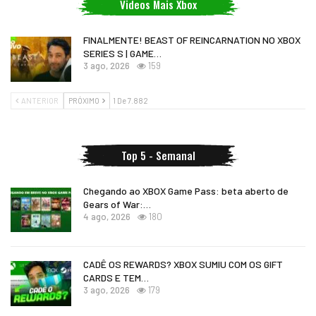
Videos Mais Xbox
FINALMENTE! BEAST OF REINCARNATION NO XBOX
SERIES S | GAME…
3 ago, 2026
159
ANTERIOR
PRÓXIMO
1 De 7.882
Top 5 - Semanal
Chegando ao XBOX Game Pass: beta aberto de
Gears of War:…
4 ago, 2026
180
CADÊ OS REWARDS? XBOX SUMIU COM OS GIFT
CARDS E TEM…
3 ago, 2026
179