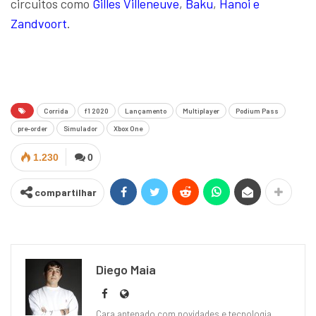
circuitos como
Gilles Villeneuve
,
Baku
,
Hanoi e
Zandvoort
.
Corrida
f1 2020
Lançamento
Multiplayer
Podium Pass
pre-order
Simulador
Xbox One
1.230
0
compartilhar
Diego Maia
Cara antenado com novidades e tecnologia,