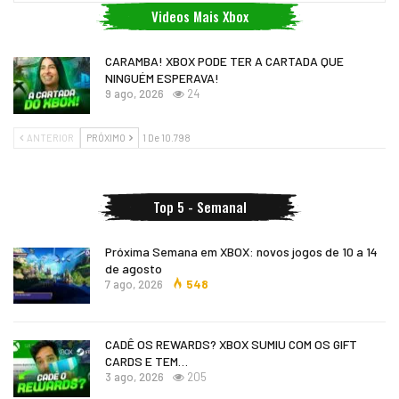
Videos Mais Xbox
CARAMBA! XBOX PODE TER A CARTADA QUE
NINGUÉM ESPERAVA!
9 ago, 2026
24
ANTERIOR
PRÓXIMO
1 De 10.798
Top 5 - Semanal
Próxima Semana em XBOX: novos jogos de 10 a 14
de agosto
7 ago, 2026
548
CADÊ OS REWARDS? XBOX SUMIU COM OS GIFT
CARDS E TEM…
3 ago, 2026
205